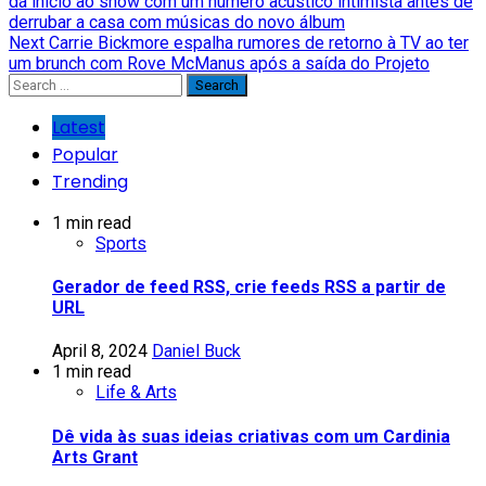
dá início ao show com um número acústico intimista antes de
Reading
derrubar a casa com músicas do novo álbum
Next
Carrie Bickmore espalha rumores de retorno à TV ao ter
um brunch com Rove McManus após a saída do Projeto
Search
for:
Latest
Popular
Trending
1 min read
Sports
Gerador de feed RSS, crie feeds RSS a partir de
URL
April 8, 2024
Daniel Buck
1 min read
Life & Arts
Dê vida às suas ideias criativas com um Cardinia
Arts Grant