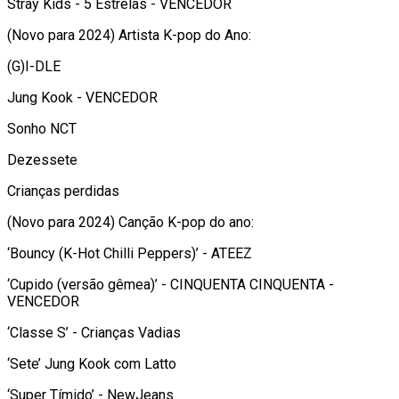
Stray Kids - 5 Estrelas - VENCEDOR
(Novo para 2024) Artista K-pop do Ano:
(G)I-DLE
Jung Kook - VENCEDOR
Sonho NCT
Dezessete
Crianças perdidas
(Novo para 2024) Canção K-pop do ano:
‘Bouncy (K-Hot Chilli Peppers)’ - ATEEZ
‘Cupido (versão gêmea)’ - CINQUENTA CINQUENTA -
VENCEDOR
‘Classe S’ - Crianças Vadias
‘Sete’ Jung Kook com Latto
‘Super Tímido’ - NewJeans